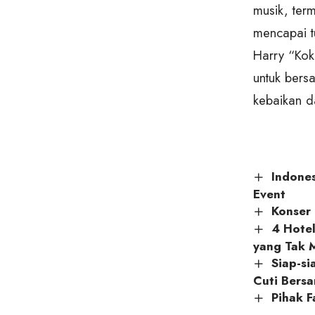
musik, term
mencapai tu
Harry “Kok
untuk bers
kebaikan d
Indones
Event
Konser
4 Hotel
yang Tak 
Siap-si
Cuti Bers
Pihak F