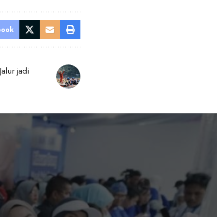
book
alur jadi