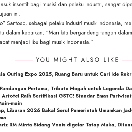
asuk insentif bagi musisi dan pelaku industri, sangat dipe
juan ini.
o” Santoso, sebagai pelaku industri musik Indonesia, m
atu
dalam kebaikan, “Mari kita bergandeng tangan dalam
apat menjadi Ibu bagi
musik Indonesia.”
YOU MIGHT ALSO LIKE
ia Outing Expo 2025, Ruang Baru untuk Cari Ide Rekr
 Pandangan Pertama, Tribute Megah untuk Legenda Da
 Artotel Raih Sertifikasi GSTC! Standar Emas Pariwisa
Main-main
ap, Liburan 2026 Bakal Seru! Pemerintah Umumkan Jad
ama
ariz RM Minta Sidang Vonis digelar Tatap Muka, Ditu