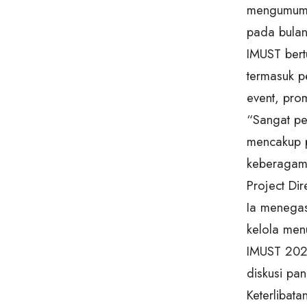
mengumu
pada bula
IMUST bert
termasuk p
event, pro
“Sangat pe
mencakup
keberagam
Project Di
Ia menegas
kelola men
IMUST 2025
diskusi pa
Keterlibat