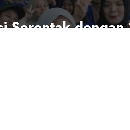
si Serentak dengan
onstop