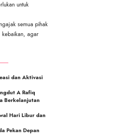
rlukan untuk
engajak semua pihak
 kebaikan, agar
easi dan Aktivasi
ngdut A Rafiq
ta Berkelanjutan
wal Hari Libur dan
nda Pekan Depan