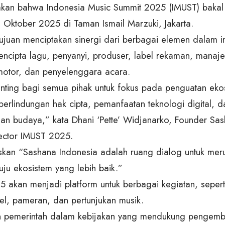
mkan
bahwa Indonesia Music Summit 2025 (IMUST) bakal
n Oktober 2025 di
Taman Ismail Marzuki, Jakarta.
ujuan menciptakan sinergi dari berbagai elemen dalam in
encipta
lagu, penyanyi, produser, label rekaman, manaje
motor, dan penyelenggara
acara.
nting bagi semua pihak untuk fokus pada penguatan ekos
perlindungan hak cipta, pemanfaatan teknologi digital, d
an budaya,” kata
Dhani ‘Pette’ Widjanarko, Founder Sa
rector IMUST 2025.
kan “Sashana Indonesia adalah ruang dialog untuk mer
uju ekosistem yang lebih baik.”
 akan menjadi platform untuk berbagai kegiatan, sepert
nel,
pameran, dan pertunjukan musik.
an pemerintah dalam kebijakan yang mendukung pengemb