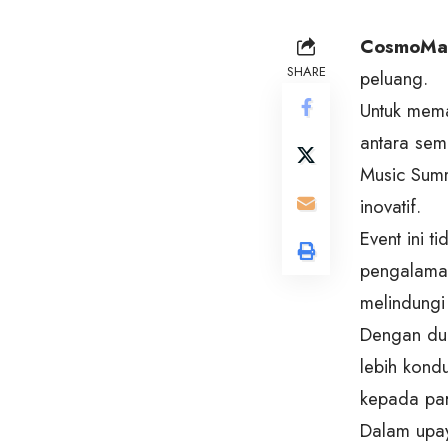
CosmoMa
SHARE
peluang.
Untuk mema
antara se
Music Sum
inovatif.
Event ini 
pengalaman
melindungi
Dengan duk
lebih kondu
kepada par
Dalam upay