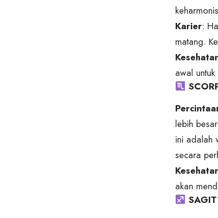
keharmonis
Karier
: H
matang. Ke
Kesehata
awal untuk
SCORPI
Percintaa
lebih besa
ini adalah
secara per
Kesehata
akan mend
SAGITT