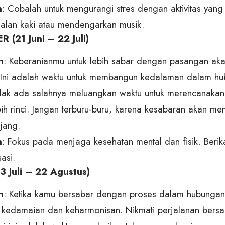
n
: Cobalah untuk mengurangi stres dengan aktivitas yan
rjalan kaki atau mendengarkan musik.
(21 Juni – 22 Juli)
n
: Keberanianmu untuk lebih sabar dengan pasangan ak
 Ini adalah waktu untuk membangun kedalaman dalam hu
idak ada salahnya meluangkan waktu untuk merencanakan 
ih rinci. Jangan terburu-buru, karena kesabaran akan m
jang.
n
: Fokus pada menjaga kesehatan mental dan fisik. Beri
sasi.
 Juli – 22 Agustus)
n
: Ketika kamu bersabar dengan proses dalam hubunga
kedamaian dan keharmonisan. Nikmati perjalanan bers