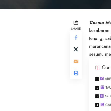
Cosmo Ma
SHARE
kesabaran.
tenang, sa
merencanak
sesuatu me
Con
ARIE
TAUR
GEMI
CANC