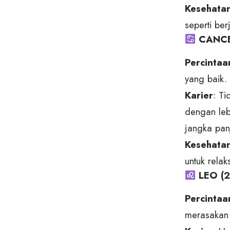
Kesehata
seperti be
CANCER 
Percintaa
yang baik.
Karier
: T
dengan leb
jangka pan
Kesehata
untuk relak
LEO (23
Percintaa
merasakan 