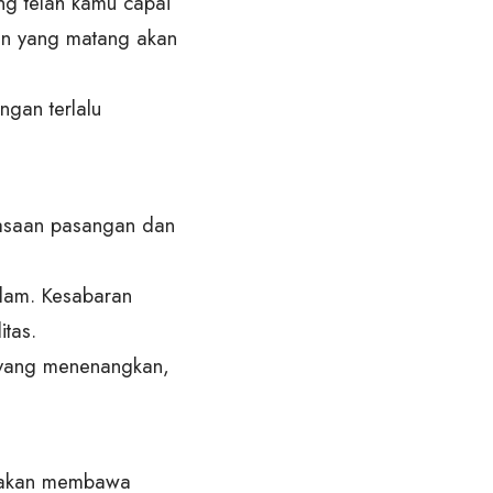
ang telah kamu capai
an yang matang akan
ngan terlalu
rasaan pasangan dan
lam. Kesabaran
tas.
 yang menenangkan,
k akan membawa