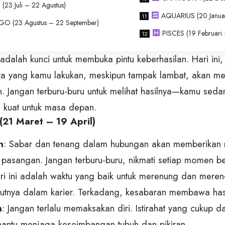
(23 Juli – 22 Agustus)
AQUARIUS (20 Januari
GO (23 Agustus – 22 September)
PISCES (19 Februari 
adalah kunci untuk membuka pintu keberhasilan. Hari ini
ya yang kamu lakukan, meskipun tampak lambat, akan m
 Jangan terburu-buru untuk melihat hasilnya—kamu se
 kuat untuk masa depan.
21 Maret – 19 April)
n
: Sabar dan tenang dalam hubungan akan memberikan r
asangan. Jangan terburu-buru, nikmati setiap momen b
ari ini adalah waktu yang baik untuk merenung dan mere
kutnya dalam karier. Terkadang, kesabaran membawa hasi
n
: Jangan terlalu memaksakan diri. Istirahat yang cukup d
ntu menjaga keseimbangan tubuh dan pikiran.