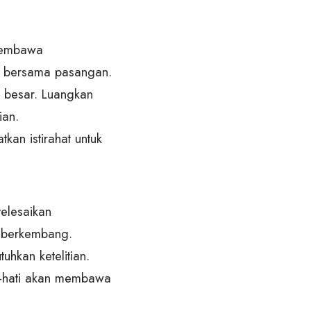
 membawa
es bersama pasangan.
n besar. Luangkan
ian.
an istirahat untuk
elesaikan
k berkembang.
uhkan ketelitian.
ti-hati akan membawa