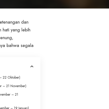
ketenangan dan
 hati yang lebih
renung,
aya bahwa segala
– 22 Oktober)
r – 21 November)
vember – 21
mber – 19 Januari)