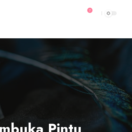
7
embuka Pintu