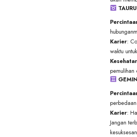
TAURUS
Percintaa
hubunganmu
Karier
: C
waktu untu
Kesehata
pemulihan 
GEMINI
Percintaa
perbedaan.
Karier
: Ha
Jangan ter
kesuksesan