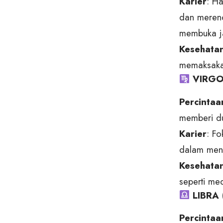
Karier
: Ha
dan merenc
membuka ja
Kesehata
memaksakan 
VIRGO 
Percintaa
memberi du
Karier
: F
dalam meny
Kesehata
seperti med
LIBRA 
Percintaa