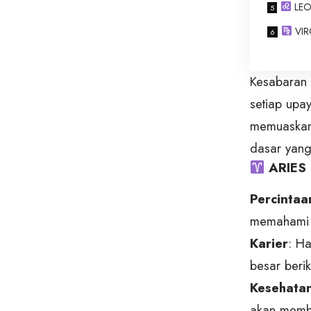
LEO 
VIR
Kesabaran 
setiap upa
memuaskan.
dasar yang
ARIES (
Percintaa
memahami p
Karier
: H
besar beri
Kesehata
akan memba