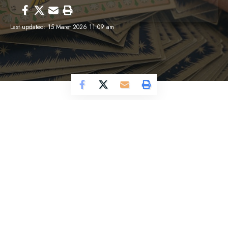
Last updated: 15 Maret 2026 11:09 am
Cosmo Magazine –
Energi 12 Maret 2026
membawa dinamika yang sedikit lebih sensitif.
Beberapa situasi mungkin terasa membingungkan di
awal, sebuah percakapan yang menggantung,
keputusan yang belum jelas, atau perubahan kecil
yang datang tanpa penjelasan.
Hari ini mengingatkan kita bahwa tidak semua hal
harus segera dimengerti saat itu juga. Terkadang