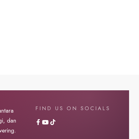
FIND US ON SOCIALS
antara
i, dan
wering.