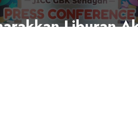
rakkan Liburan Ak
eluarga Muda
n ini berupaya menjadi ruang inspiratif untuk 