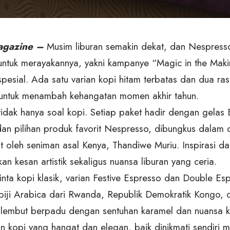
gazine –
Musim liburan semakin dekat, dan Nespre
untuk merayakannya, yakni kampanye “Magic in the Maki
 spesial. Ada satu varian kopi hitam terbatas dan dua r
untuk menambah kehangatan momen akhir tahun.
 tidak hanya soal kopi. Setiap paket hadir dengan gelas 
n pilihan produk favorit Nespresso, dibungkus dalam 
t oleh seniman asal Kenya, Thandiwe Muriu. Inspirasi da
n kesan artistik sekaligus nuansa liburan yang ceria.
inta kopi klasik, varian Festive Espresso dan Double Es
biji Arabica dari Rwanda, Republik Demokratik Kongo,
lembut berpadu dengan sentuhan karamel dan nuansa k
 kopi yang hangat dan elegan, baik dinikmati sendiri 