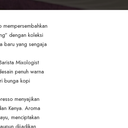
sso mempersembahkan
ng” dengan koleksi
asa baru yang sengaja
Barista Mixologist
desain penuh warna
ri bunga kopi
presso menyajikan
 dan Kenya. Aroma
ayu, menciptakan
maupun dijadikan