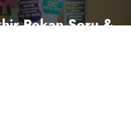
hir Pekan Seru &
keluarga muda Indonesia.