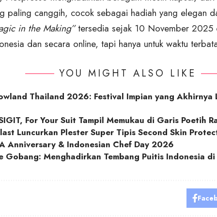
g paling canggih, cocok sebagai hadiah yang elegan da
gic in the Making”
tersedia sejak 10 November 2025 d
donesia dan secara online, tapi hanya untuk waktu terbata
YOU MIGHT ALSO LIKE
wland Thailand 2026: Festival Impian yang Akhirnya
IGIT, For Your Suit Tampil Memukau di Garis Poetih R
ast Luncurkan Plester Super Tipis Second Skin Protect
CA Anniversary & Indonesian Chef Day 2026
ce Gobang: Menghadirkan Tembang Puitis Indonesia d
Face