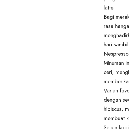
latte.
Bagi mere
rasa hanga
menghadirk
hari sambil
Nespresso 
Minuman in
ceri, men
memberikan
Varian fav
dengan se
hibiscus, 
membuat ko
Selain kop