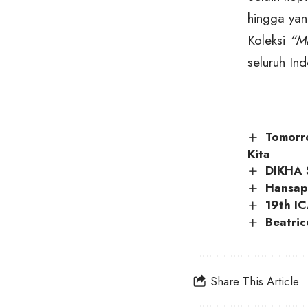
hingga yan
Koleksi
“Ma
seluruh In
Tomorro
Kita
DIKHA S
Hansapl
19th I
Beatri
Share This Article