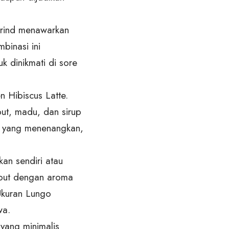
arind menawarkan
binasi ini
k dinikmati di sore
 Hibiscus Latte.
ut, madu, dan sirup
d yang menenangkan,
an sendiri atau
mbut dengan aroma
Ukuran Lungo
wa.
yang minimalis