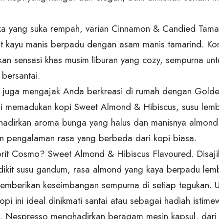
ka yang suka rempah, varian Cinnamon & Candied Tam
t kayu manis berpadu dengan asam manis tamarind. Kom
an sensasi khas musim liburan yang cozy, sempurna untu
 bersantai.
juga mengajak Anda berkreasi di rumah dengan Golden
i memadukan kopi Sweet Almond & Hibiscus, susu lemb
ghadirkan aroma bunga yang halus dan manisnya almon
 pengalaman rasa yang berbeda dari kopi biasa.
orit Cosmo? Sweet Almond & Hibiscus Flavoured. Disajik
dikit susu gandum, rasa almond yang kaya berpadu le
memberikan keseimbangan sempurna di setiap tegukan. 
pi ini ideal dinikmati santai atau sebagai hadiah istime
i, Nespresso menghadirkan beragam mesin kapsul, dari 