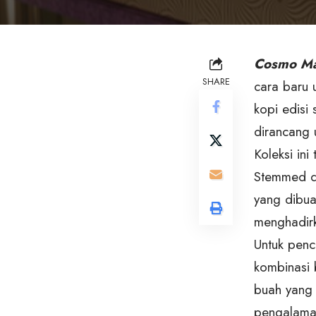
Cosmo Ma
SHARE
cara baru 
kopi edisi
dirancang 
Koleksi ini
Stemmed da
yang dibua
menghadirka
Untuk penc
kombinasi 
buah yang 
pengalaman