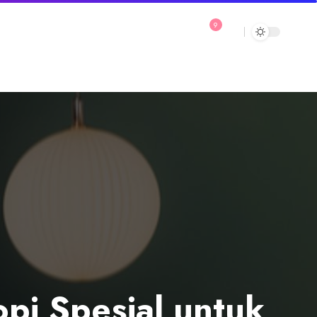
9
pi Spesial untuk