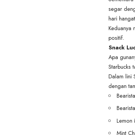
segar deng
hari hanga
Keduanya m
positif.
Snack Lu
Apa gunany
Starbucks t
Dalam lini
dengan ta
Bearist
Bearist
Lemon M
Mint C