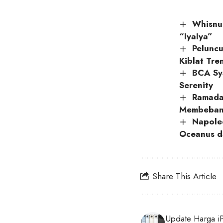
Whisnu 
“IyaIya”
Pelunc
Kiblat Tr
BCA Sy
Serenity
Ramada
Membeban
Napoleo
Oceanus da
Share This Article
Update Harga i