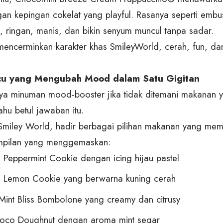
an kepingan cokelat yang playful. Rasanya seperti embu
t, ringan, manis, dan bikin senyum muncul tanpa sadar.
encerminkan karakter khas SmileyWorld, cerah, fun, da
cu yang Mengubah Mood dalam Satu Gigitan
a minuman mood-booster jika tidak ditemani makanan 
ahu betul jawaban itu.
 Smiley World, hadir berbagai pilihan makanan yang mem
mpilan yang menggemaskan:
a Peppermint Cookie dengan icing hijau pastel
a Lemon Cookie yang berwarna kuning cerah
int Bliss Bombolone yang creamy dan citrusy
hoco Doughnut dengan aroma mint segar