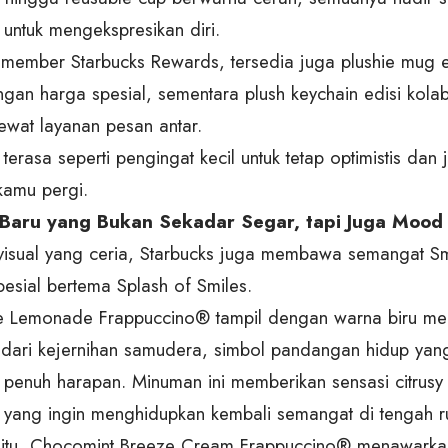
 untuk mengekspresikan diri.
 member Starbucks Rewards, tersedia juga plushie mug ek
ngan harga spesial, sementara plush keychain edisi kola
lewat layanan pesan antar.
 terasa seperti pengingat kecil untuk tetap optimistis dan j
amu pergi.
Baru yang Bukan Sekadar Segar, tapi Juga Mood
visual yang ceria, Starbucks juga membawa semangat S
esial bertema Splash of Smiles.
e Lemonade Frappuccino® tampil dengan warna biru me
si dari kejernihan samudera, simbol pandangan hidup yang
 penuh harapan. Minuman ini memberikan sensasi citrusy
 yang ingin menghidupkan kembali semangat di tengah rut
itu, Chocomint Breeze Cream Frappuccino® menawarkan