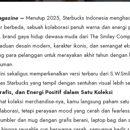
gazine –
Menutup 2025, Starbucks Indonesia menghad
r berbeda, sebuah kolaborasi penuh warna dan energi p
, brand gaya hidup dewasa-muda dari The Smiley Comp
aduan desain modern, karakter ikonis, dan semangat eksp
 para pelanggan untuk merayakan akhir tahun dengan l
yuman.
ini sekaligus memperkenalkan versi terbaru dari S.W.Smil
as Starbucks yang tampil dengan sentuhan visual lebih se
afis, dan Energi Positif dalam Satu Koleksi
ihat koleksi merchandise-nya, kamu langsung paham satu 
laborasi, tetapi perayaan mood yang cerah dan fearless
 tumbler dan mug dengan grafis berani, laptop bag dan 
le, hingga reusable cup berwarna cerah, semuanya hadir 