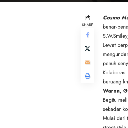
Cosmo Ma
SHARE
benar-bena
S.W.Smiley
Lewat perp
mengundang
penuh sen
Kolaborasi 
beruang kh
Warna, Gr
Begitu mel
sekadar ko
Mulai dari
street-sty