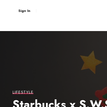
Sign In
LIFESTYLE
Starbucks x S.W.S