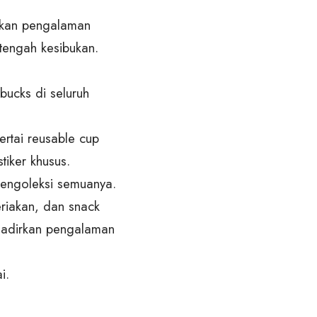
rikan pengalaman
 tengah kesibukan.
bucks di seluruh
rtai reusable cup
tiker khusus.
 mengoleksi semuanya.
riakan, dan snack
hadirkan pengalaman
i.