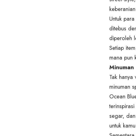
keberanian
Untuk para
ditebus de
diperoleh 
Setiap item
mana pun k
Minuman 
Tak hanya 
minuman sp
Ocean Blu
terinspira
segar, dan
untuk kamu
Sementara 