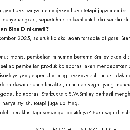
angan tidak hanya memanjakan lidah tetapi juga membe
 menyenangkan, seperti hadiah kecil untuk diri sendiri di
an Bisa Dinikmati?
sember 2025, seluruh koleksi aoan tersedia di gerai Star
nus manis, pembelian minuman bertema Smiley akan dise
n setiap pembelian produk kolaborasi akan mendapatkan s
isualnya yang super charming, rasanya sulit untuk tidak
uan desain penuh karakter, minuman segar yang mence
oda, kolaborasi Starbucks x S.W.Smiley berhasil meng
hanya stylish, tetapi juga uplifting.
oleh berakhir, tapi semangat positifnya? Baru saja dimula