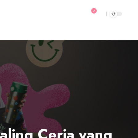
9
aling Ceria yang