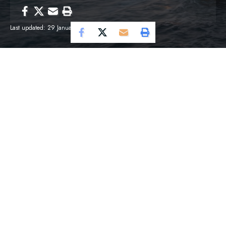
Last updated: 29 Januari 2026 1:31 pm
Cosmo Magazine
–
Selama 35 tahun terakhir,
McDonald’s Indonesia telah tumbuh melampaui
perannya sebagai restoran cepat saji. Ia hadir di
momen-momen kecil yang membentuk keseharian
masyarakat, dari makan bersama keluarga setelah
perjalanan panjang, tempat rehat usai bekerja,
hingga ruang aman untuk berbagi tawa dan cerita.
Contents