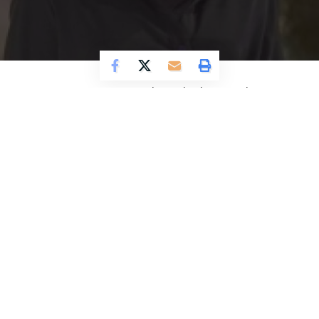
Cosmo Magazine
– Feby Belinda tengah ramai
diperbincangkan di media sosial. Namanya jadi
sorotan netizen usai akun Threads anonim dengan
nama @dista.rasya, mengunggah sebuah utas
kontroversial.
Dalam utas tersebut menyebut, akun @dista.rasya
melontarkan dugaan adanya hubungan pribadi
antara istri politisi Ahmad Sahroni tersebut, dengan
seorang musisi.
Dalam narasinya, akun @dista.rasya
menggambarkan kehidupan pribadi yang terlihat