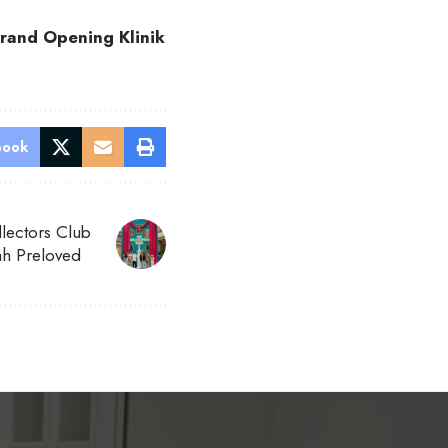
rand Opening Klinik
book
llectors Club
ah Preloved