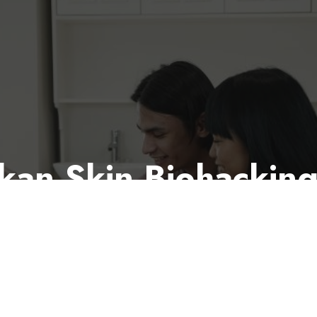
kan Skin Biohacking
el Sel