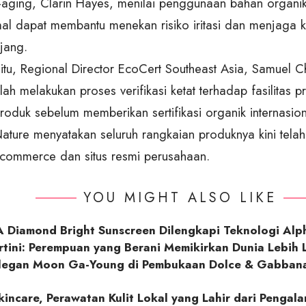
i-aging, Clarin Hayes, menilai penggunaan bahan organi
mal dapat membantu menekan risiko iritasi dan menjaga k
jang.
itu, Regional Director EcoCert Southeast Asia, Samuel Ch
lah melakukan proses verifikasi ketat terhadap fasilitas 
roduk sebelum memberikan sertifikasi organik internasion
ature menyatakan seluruh rangkaian produknya kini telah 
-commerce dan situs resmi perusahaan.
YOU MIGHT ALSO LIKE
 Diamond Bright Sunscreen Dilengkapi Teknologi Alp
rtini: Perempuan yang Berani Memikirkan Dunia Lebih 
legan Moon Ga-Young di Pembukaan Dolce & Gabbana
incare, Perawatan Kulit Lokal yang Lahir dari Penga