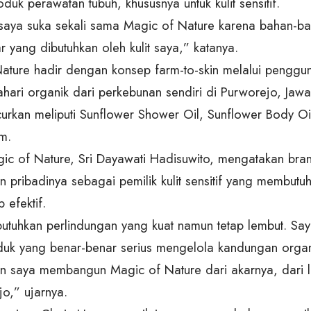
duk perawatan tubuh, khususnya untuk kulit sensitif.
aya suka sekali sama Magic of Nature karena bahan-bah
 yang dibutuhkan oleh kulit saya,” katanya.
ature hadir dengan konsep farm-to-skin melalui penggun
hari organik dari perkebunan sendiri di Purworejo, Jaw
curkan meliputi Sunflower Shower Oil, Sunflower Body Oi
m.
gic of Nature, Sri Dayawati Hadisuwito, mengatakan brand
 pribadinya sebagai pemilik kulit sensitif yang membut
 efektif.
utuhkan perlindungan yang kuat namun tetap lembut. Sa
duk yang benar-benar serius mengelola kandungan organik 
san saya membangun Magic of Nature dari akarnya, dari 
jo,” ujarnya.