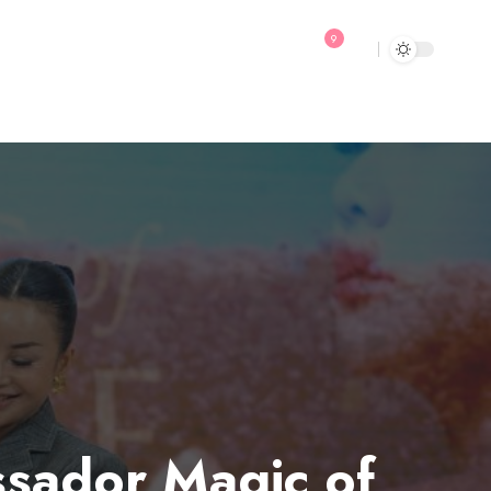
9
ssador Magic of