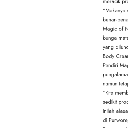
meracik pro
“Makanya s
benar-benar
Magic of N
bunga mata
yang dilun
Body Crea
Pendiri Ma
pengalaman
namun tetap
“Kita memb
sedikit pro
Inilah ala
di Purwore