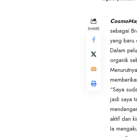
CosmoMa
SHARE
sebagai Br
yang baru d
Dalam pelu
organik seb
Menurutnya
memberikan
“Saya suda
jadi saya 
mendengarka
aktif dan k
Ia mengaku