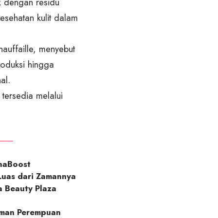
k dengan residu
esehatan kulit dalam
auffaille, menyebut
produksi hingga
al.
tersedia melalui
haBoost
Luas dari Zamannya
 Beauty Plaza
laman Perempuan