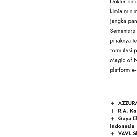
Dokter ant
kimia mini
jangka pan
Sementara 
pihaknya te
formulasi p
Magic of N
platform e
AZZURA
R.A. Ka
Gaya E
Indonesia
VAVL Sk