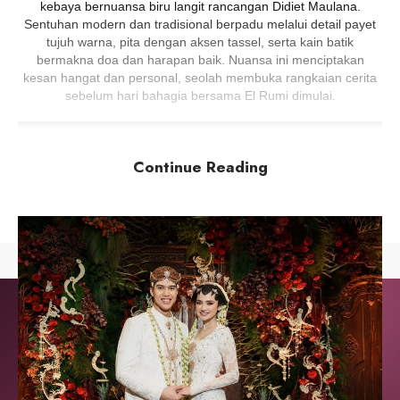
kebaya bernuansa biru langit rancangan Didiet Maulana.
Sentuhan modern dan tradisional berpadu melalui detail payet
tujuh warna, pita dengan aksen tassel, serta kain batik
bermakna doa dan harapan baik. Nuansa ini menciptakan
kesan hangat dan personal, seolah membuka rangkaian cerita
sebelum hari bahagia bersama El Rumi dimulai.
Continue Reading