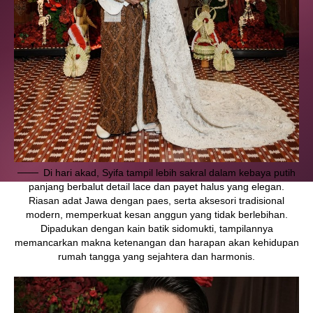
Cosmo Magazine Indonesia
menyajikan kombinasi segar
antara dunia kecantikan, gaya hidup modern, perkembangan
teknologi, dan inspirasi karier, semuanya dikemas ringan,
relevan, dan empowering.
FIND US ON SOCIALS
Di hari akad, Syifa tampil lebih sakral dalam kebaya putih
panjang berbalut detail lace dan payet halus yang elegan.
Riasan adat Jawa dengan paes, serta aksesori tradisional
modern, memperkuat kesan anggun yang tidak berlebihan.
Dipadukan dengan kain batik sidomukti, tampilannya
memancarkan makna ketenangan dan harapan akan kehidupan
rumah tangga yang sejahtera dan harmonis.