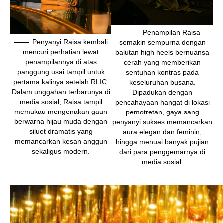
Penampilan Raisa
Penyanyi Raisa kembali
semakin sempurna dengan
mencuri perhatian lewat
balutan high heels bernuansa
penampilannya di atas
cerah yang memberikan
panggung usai tampil untuk
sentuhan kontras pada
pertama kalinya setelah RLIC.
keseluruhan busana.
Dalam unggahan terbarunya di
Dipadukan dengan
media sosial, Raisa tampil
pencahayaan hangat di lokasi
memukau mengenakan gaun
pemotretan, gaya sang
berwarna hijau muda dengan
penyanyi sukses memancarkan
siluet dramatis yang
aura elegan dan feminin,
memancarkan kesan anggun
hingga menuai banyak pujian
sekaligus modern.
dari para penggemarnya di
media sosial.