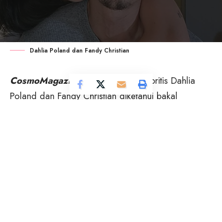
Dahlia Poland dan Fandy Christian
CosmoMagazine
–
Pasangan selebritis Dahlia
Poland dan Fandy Christian diketahui bakal
mengakhiri pernikahan. Keduanya memutuskan
bercerai dan telah menjalani sidang cerai perdana
di Pengadilan Agama Badung, Bali, Selasa
(12/8/2025).
Hal ini disampaikan oleh kuasa hukum Dahlia
Poland, Wayan Vajra Fhany Jaya yang mengatakan
menyebut siap mendampingi Dahlia untuk menjalani
persidangan hari ini.