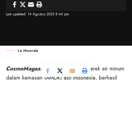
Last updated: 14 Agustus 2025 8:46 pm
Le Minerale
CosmoMagazine
– Le Minerale, merek air minum
dalam kemasan (AMDK) asli Indonesia, berhasil
memperoleh penghargaan Gold untuk kategori
Mineral Water Brand dalam ajang Marketeers Youth
Choice Award 2025.
Pencapaian ini menjadikan Le Minerale sebagai
brand AMDK pilihan teratas Generasi Z (Gen Z)