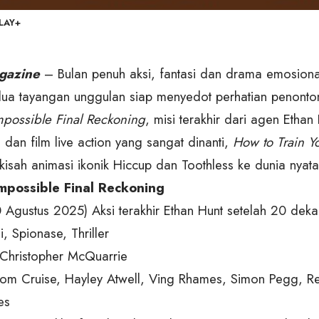
LAY+
gazine
– Bulan penuh aksi, fantasi dan drama emosio
dua tayangan unggulan siap menyedot perhatian penonto
mpossible Final Reckoning
, misi terakhir dari agen Ethan
dan film live action yang sangat dinanti,
How to Train Y
sah animasi ikonik Hiccup dan Toothless ke dunia nyata
Impossible Final Reckoning
 Agustus 2025)
Aksi terakhir Ethan Hunt setelah 20 dek
, Spionase, Thriller
 Christopher McQuarrie
om Cruise, Hayley Atwell, Ving Rhames, Simon Pegg, R
es