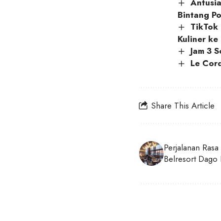
Antusia
Bintang P
TikTok
Kuliner ke
Jam 3 S
Le Cord
Share This Article
Perjalanan Rasa
Belresort Dago 