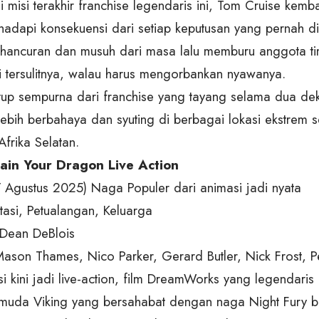
i misi terakhir franchise legendaris ini, Tom Cruise kemb
adapi konsekuensi dari setiap keputusan yang pernah dia
ancuran dan musuh dari masa lalu memburu anggota tim
i tersulitnya, walau harus mengorbankan nyawanya.
tup sempurna dari franchise yang tayang selama dua dek
 lebih berbahaya dan syuting di berbagai lokasi ekstrem 
frika Selatan.
ain Your Dragon Live Action
 Agustus 2025) Naga Populer dari animasi jadi nyata
tasi, Petualangan, Keluarga
 Dean DeBlois
ason Thames, Nico Parker, Gerard Butler, Nick Frost, P
i kini jadi live-action, film DreamWorks yang legendaris 
muda Viking yang bersahabat dengan naga Night Fury b