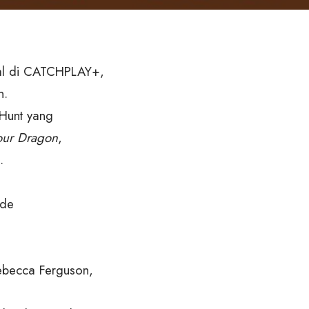
nal di CATCHPLAY+,
n.
 Hunt yang
our Dragon
,
.
ade
ebecca Ferguson,