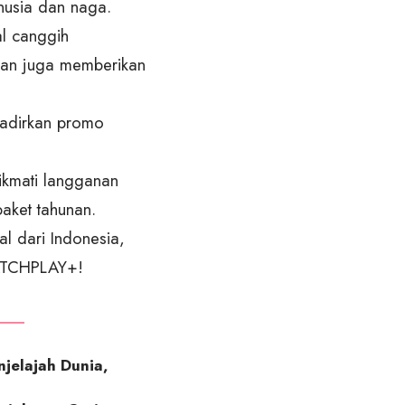
nusia dan naga.
al canggih
dan juga memberikan
adirkan promo
ikmati langganan
aket tahunan.
al dari Indonesia,
CATCHPLAY+!
njelajah Dunia,