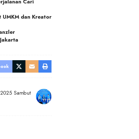
rjalanan Cari
at UMKM dan Kreator
anzler
Jakarta
book
2025 Sambut