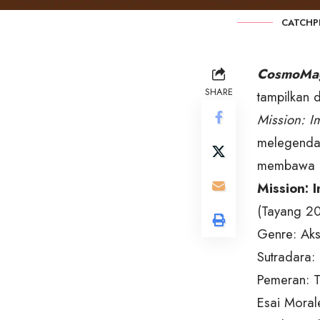
CATCHP
CosmoMa
SHARE
tampilkan 
Mission: I
melegenda 
membawa ki
Mission: 
(Tayang 20
Genre: Aksi
Sutradara:
Pemeran: T
Esai Moral