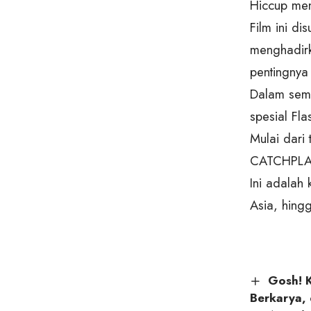
Hiccup men
Film ini di
menghadirk
pentingnya 
Dalam sem
spesial Fla
Mulai dari
CATCHPLAY+
Ini adalah 
Asia, hin
Gosh! K
Berkarya,