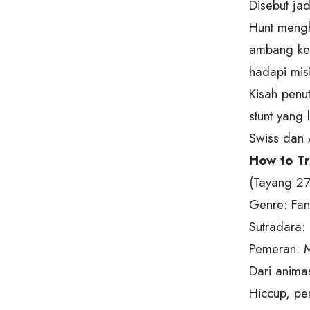
Disebut jad
Hunt mengh
ambang keh
hadapi mis
Kisah penu
stunt yang
Swiss dan A
How to Tr
(Tayang 27
Genre: Fan
Sutradara:
Pemeran: M
Dari animas
Hiccup, pe