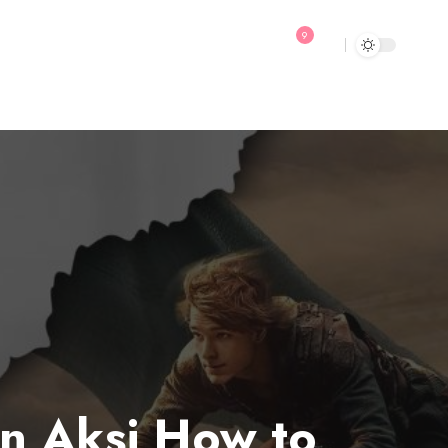
9
an Aksi How to