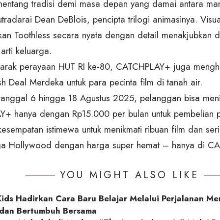
entang tradisi demi masa depan yang damai antara ma
sutradarai Dean DeBlois, pencipta trilogi animasinya. Visu
an Toothless secara nyata dengan detail menakjubkan 
arti keluarga.
arak perayaan HUT RI ke-80, CATCHPLAY+ juga mengh
sh Deal Merdeka untuk para pecinta film di tanah air.
 tanggal 6 hingga 18 Agustus 2025, pelanggan bisa men
 hanya dengan Rp15.000 per bulan untuk pembelian p
kesempatan istimewa untuk menikmati ribuan film dan seri
gga Hollywood dengan harga super hemat – hanya di 
YOU MIGHT ALSO LIKE
ids Hadirkan Cara Baru Belajar Melalui Perjalanan Me
 dan Bertumbuh Bersama