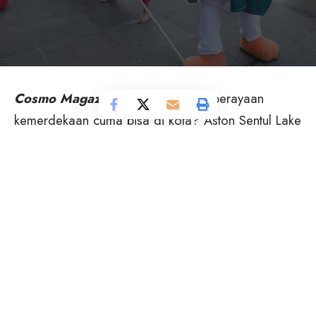
Cosmo Magazine –
Siapa bilang perayaan
kemerdekaan cuma bisa di kota? Aston Sentul Lake
Resort & Conference Center berhasil bikin momen
17 Agustus makin seru dengan program Red &
White Retreat yang penuh keceriaan.
Seluruh area hotel tampil merah putih banget,
lengkap dengan buffet spesial dan minuman
tematik yang bikin suasana makin vibes
kemerdekaan.
Tapi yang paling hits? Deretan permainan