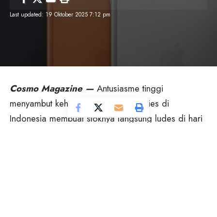
Last updated: 19 Oktober 2025 7:12 pm
Cosmo Magazine —
Antusiasme tinggi
menyambut kehadiran iPhone 17 Series di
Indonesia membuat stoknya langsung ludes di hari
pertama penjualan.
Reseller resmi Digimap mengonfirmasi bahwa
semua unit yang dibuka lewat masa pre-order telah
habis terjual bahkan sebelum peluncuran resmi.
“Begitu pre-order dibuka, langsung sold out.
Banyak yang datang hari ini mau beli langsung, tapi