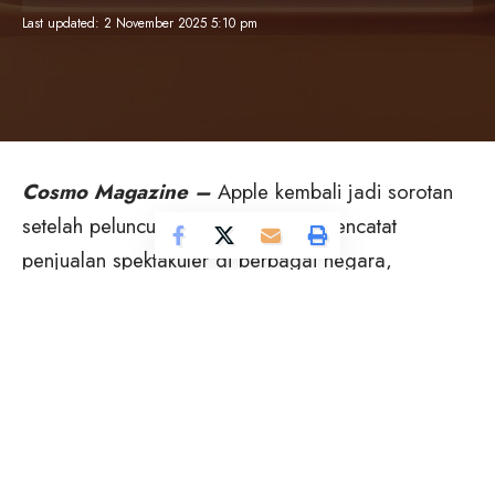
Last updated: 2 November 2025 5:10 pm
Cosmo Magazine –
Apple kembali jadi sorotan
setelah peluncuran seri iPhone 17 mencatat
penjualan spektakuler di berbagai negara,
termasuk China.
Laporan kuartal ketiga (Q3) 2025 dari firma riset
IDC menunjukkan kebangkitan signifikan: Apple kini
menempati posisi kedua sebagai produsen ponsel
terbesar di pasar China, menggeser Huawei yang
turun ke peringkat tiga. Padahal, pada kuartal