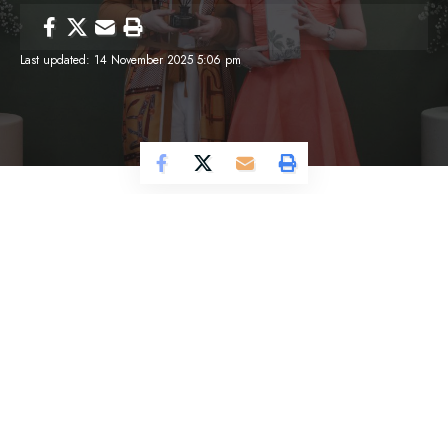
Last updated: 14 November 2025 5:06 pm
Cosmo Magazine –
Di tengah ritme hidup
modern yang cepat dan penuh distraksi, kehadiran
aroma yang lembut sering kali jadi penyelamat
kecil dalam keseharian.
Your Esscentials, brand lifestyle & wellness yang
identik dengan mindfulness dan kualitas premium,
memahami hal itu dengan sangat baik.
Setelah sukses besar dengan varian Namaste,