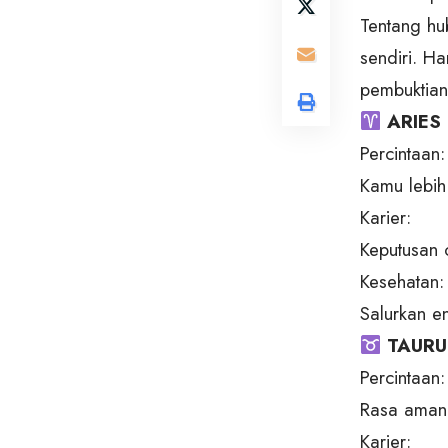
Tentang hu
sendiri. Ha
pembuktian
ARIES 
Percintaan:
Kamu lebih 
Karier:
Keputusan c
Kesehatan:
Salurkan en
TAURUS
Percintaan:
Rasa aman 
Karier: