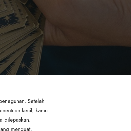
peneguhan. Setelah
 penentuan kecil, kamu
a dilepaskan.
yang menguat.