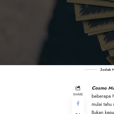
Zodiak Ha
Cosmo Ma
SHARE
beberapa ha
mulai tahu
Bukan kepu