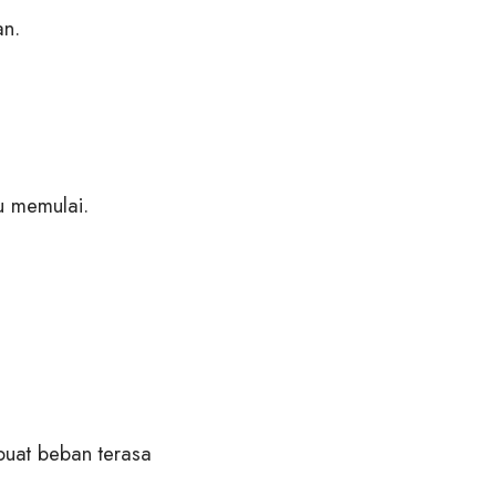
an.
u memulai.
buat beban terasa