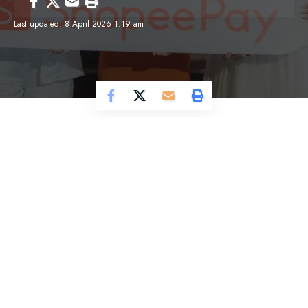
Last updated: 8 April 2026 1:19 am
Cosmo Magazine –
Mau belanja hemat tapi
tetap seru? ShopeePay punya banyak cara supaya
setiap transaksi sehari-hari jadi lebih praktis,
menguntungkan, dan menyenangkan lewat
kampanye “Aplikasi ShopeePay Paling Hemat”
sepanjang April.
Tukar Poin, Dapat Emas!
Setiap transaksi pakai ShopeePay bisa dikonversi
jadi poin yang bisa ditukar dengan hadiah kece.