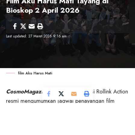
Film Aku Harus Mati Tayang di
Bioskop 2 April 2026
Last updated: 27 Maret 2026 9:16 am
film Aku Harus Mati
CosmoMagazine
– Rumah produksi Rollink Action
resmi mengumumkan jadwal penayangan film
horor terbaru mereka bertajuk
Aku Harus Mati
. Film
ini dijadwalkan tayang serentak di seluruh bioskop
Indonesia mulai 2 April 2026.