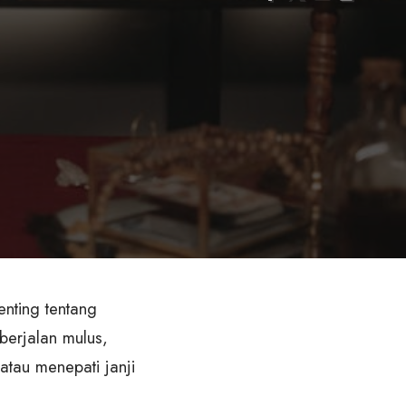
nting tentang
erjalan mulus,
tau menepati janji