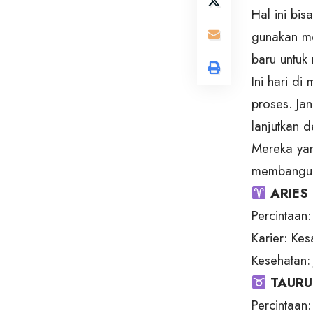
Hal ini bis
gunakan mo
baru untuk
Ini hari d
proses. Jan
lanjutkan 
Mereka yan
membangun 
ARIES 
Percintaan:
Karier: Kes
Kesehatan:
TAURUS
Percintaan