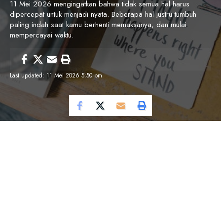
11 Mei 2026 mengingatkan bahwa tidak semua hal harus
dipercepat untuk menjadi nyata. Beberapa hal justru tumbuh
paling indah saat kamu berhenti memaksanya, dan mulai
mempercayai waktu.
Last updated: 11 Mei 2026 5:50 pm
Cosmo Magazine —
11 Mei 2026 datang
dengan nuansa yang lebih tenang, seperti angin
pagi yang tidak terburu-buru, tapi cukup untuk
membuat pikiran terasa lebih jernih.
Ada hari-hari ketika hidup tidak memberi jawaban