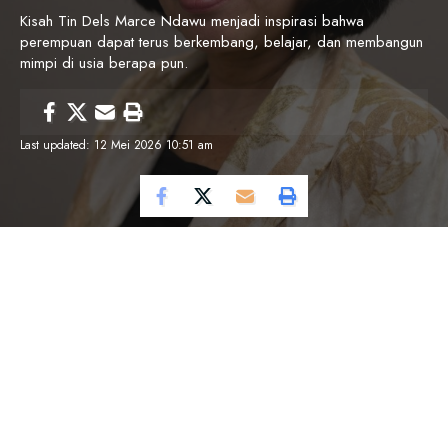
Kisah Tin Dels Marce Ndawu menjadi inspirasi bahwa
perempuan dapat terus berkembang, belajar, dan membangun
mimpi di usia berapa pun.
Last updated: 12 Mei 2026 10:51 am
Cosmo Magazine –
Perjalanan hidup Tin Dels
Marce Ndawu menjadi bukti bahwa mimpi tidak
mengenal usia maupun latar belakang. Perempuan
asal Sulawesi Tengah itu berhasil mengubah
hidupnya dari seorang penjahit rumahan di