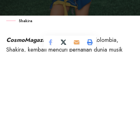
Shakira
CosmoMagazine
– Penyanyi asal Kolombia,
Shakira, kembali mencuri perhatian dunia musik
lewat lagu terbaru berjudul “Dai Dai” yang disebut
sebagai lagu resmi 2026 FIFA World Cup.
Lagu tersebut menghadirkan nuansa emosional,
penuh semangat perjuangan, sekaligus pesan
persatuan global yang kuat.
Sejak detik awal, “Dai Dai” langsung dibuka
dengan aransemen megah dan lirik inspiratif
seperti “You were born here in this place, you
belong” yang menekankan keberanian, identitas,