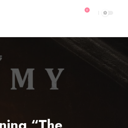
9
ining “The