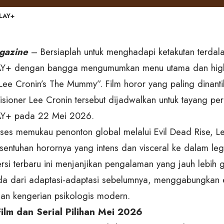
LAY+
gazine
– Bersiaplah untuk menghadapi ketakutan terda
+ dengan bangga mengumumkan menu utama dan highli
“Lee Cronin’s The Mummy”. Film horor yang paling dinanti
visioner Lee Cronin tersebut dijadwalkan untuk tayang pe
Y+ pada 22 Mei 2026.
kses memukau penonton global melalui Evil Dead Rise, Le
ntuhan horornya yang intens dan visceral ke dalam le
si terbaru ini menjanjikan pengalaman yang jauh lebih
a dari adaptasi-adaptasi sebelumnya, menggabungkan 
gan kengerian psikologis modern.
Film dan Serial Pilihan Mei 2026