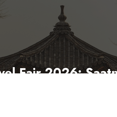
vel Fair 2026: Saa
e Negeri Ginseng
nghadirkan Korea Hybrid Travel Fair 2026, sebua
kan liburan impian mereka dengan lebih praktis