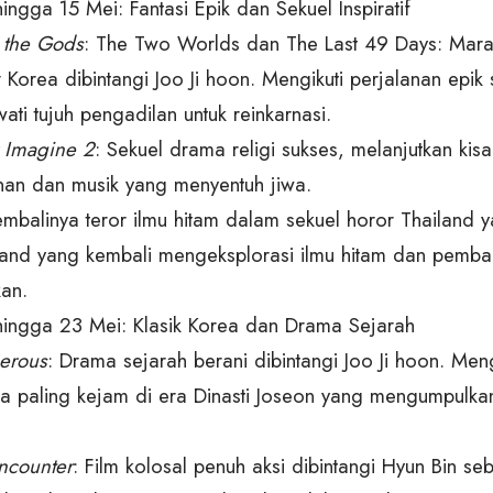
 hingga 15 Mei: Fantasi Epik dan Sekuel Inspiratif
 the Gods
: The Two Worlds dan The Last 49 Days: Mara
 Korea dibintangi Joo Ji hoon. Mengikuti perjalanan epik
ti tujuh pengadilan untuk reinkarnasi.
 Imagine 2
: Sekuel drama religi sukses, melanjutkan kis
an dan musik yang menyentuh jiwa.
embalinya teror ilmu hitam dalam sekuel horor Thailand y
land yang kembali mengeksplorasi ilmu hitam dan pemb
an.
9 hingga 23 Mei: Klasik Korea dan Drama Sejarah
erous
: Drama sejarah berani dibintangi Joo Ji hoon. Meng
ja paling kejam di era Dinasti Joseon yang mengumpulka
Encounter
: Film kolosal penuh aksi dibintangi Hyun Bin s