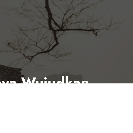
tnya Wujudkan
h event travel yang dirancang untuk
 dan menyenangkan.