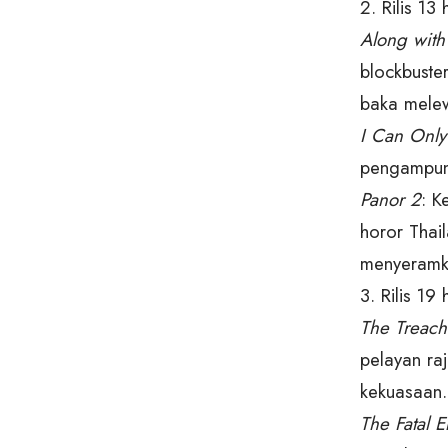
2. Rilis 13
Along with
blockbuster
baka melewa
I Can Only
pengampun
Panor 2
: K
horor Thai
menyeramk
3. Rilis 1
The Treach
pelayan ra
kekuasaan.
The Fatal 