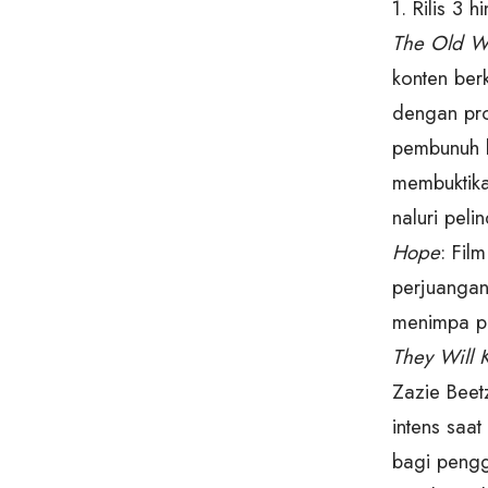
1. Rilis 3
The Old W
konten berk
dengan prof
pembunuh b
membuktika
naluri peli
Hope
: Fil
perjuangan
menimpa pu
They Will K
Zazie Beet
intens saa
bagi pengg