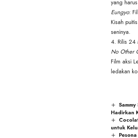
yang harus
Eungyo
: F
Kisah puit
seninya.
4. Rilis 24
No Other 
Film aksi 
ledakan ko
Sammy S
Hadirkan 
Cocolat
untuk Kel
Pesona 