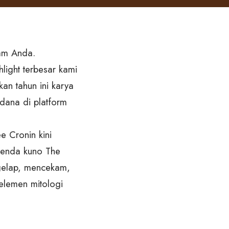
lam Anda.
ght terbesar kami
kan tahun ini karya
rdana di platform
e Cronin kini
genda kuno The
 gelap, mencekam,
elemen mitologi