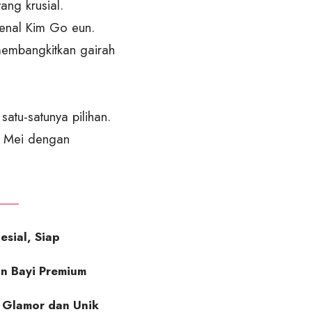
ng krusial.
enal Kim Go eun.
 membangkitkan gairah
satu-satunya pilihan.
an Mei dengan
sial, Siap
an Bayi Premium
n Glamor dan Unik