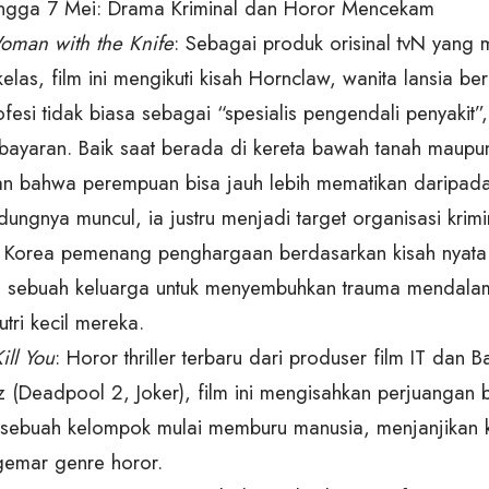
 hingga 7 Mei: Drama Kriminal dan Horor Mencekam
oman with the Knife
: Sebagai produk orisinal tvN yang 
elas, film ini mengikuti kisah Hornclaw, wanita lansia be
esi tidak biasa sebagai “spesialis pengendali penyakit”, i
ayaran. Baik saat berada di kereta bawah tanah maupun 
n bahwa perempuan bisa jauh lebih mematikan daripada
ndungnya muncul, ia justru menjadi target organisasi krimi
m Korea pemenang penghargaan berdasarkan kisah nyata
 sebuah keluarga untuk menyembuhkan trauma mendalam
tri kecil mereka.
ill You
: Horor thriller terbaru dari produser film IT dan B
z (Deadpool 2, Joker), film ini mengisahkan perjuangan 
t sebuah kelompok mulai memburu manusia, menjanjikan
emar genre horor.