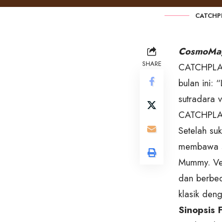
CATCHP
CosmoMa
SHARE
CATCHPLAY
bulan ini: 
sutradara 
CATCHPLA
Setelah su
membawa se
Mummy. Ver
dan berbed
klasik den
Sinopsis 