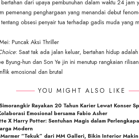
 bertahan dari upaya pembunuhan dalam waktu 24 jam ya
ilm pemenang penghargaan yang menandai debut fenom
is tentang obsesi penyair tua terhadap gadis muda yang
 Mei: Puncak Aksi Thriller
Choice
: Saat tak ada jalan keluar, bertahan hidup adalah 
Lee Byung-hun dan Son Ye jin ini menutup rangkaian rilis
nflik emosional dan brutal
YOU MIGHT ALSO LIKE
imorangkir Rayakan 20 Tahun Karier Lewat Konser Spe
Kolaborasi Emosional bersama Fabio Asher
te X Harry Potter: Sentuhan Magis dalam Perlengkap
uarga Modern
Marmer “Tekuk” dari MM Galleri, Bikin Interior Maki