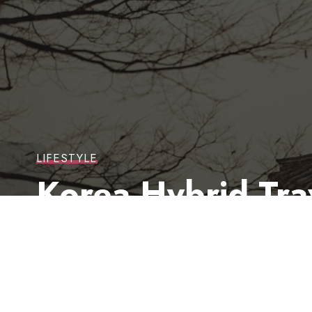
LIFESTYLE
Korea Hybrid Tra
Liburan Impian k
BRI bersama Korea Tourism Organization me
membantu para pencinta Korea mempersiap