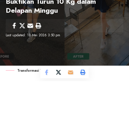
Buktikan Turun 10 Kg dalam
Delapan Minggu
Last updated: 18 Mei 2026 3:50 pm
Transformasi Vicky Shu
CosmoMagazine
– Gaya hidup modern yang
serba cepat, kurangnya aktivitas fisik, serta
tingginya tingkat stres telah mengubah cara
masyarakat menjaga kesehatannya. Tuntutan
kesibukan sehari-hari sering kali berujung pada