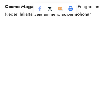
Cosmo Magazine –
Majelis Hakim Pengadilan
Negeri Jakarta Selatan menolak permohonan
penangguhan penahanan yang diajukan artis Nikita
Mirzani. Permohonan tersebut sebelumnya diajukan
dengan alasan ingin kembali berkumpul bersama
anak-anaknya setelah enam bulan menjalani proses
hukum.
“Terkait dengan penangguhan penahanan, majelis
sudah bermusyawarah, dan untuk sementara
terdakwa tetap berada dalam tahanan,” ujar Ketua
Majelis Hakim, Kairul Saleh, saat persidangan,
Kamis (4/9/2025).
Nikita Mirzani menilai masa penahanannya sudah
cukup lama dan berharap bisa kembali ke rumah