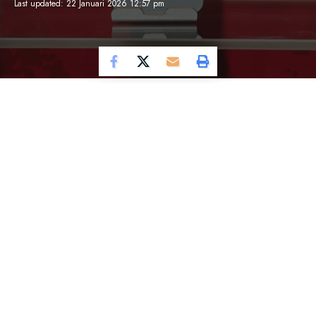
Last updated: 22 Januari 2026 12:57 pm
Cosmo Magazine –
Di dunia gadget, sering kali
kita menemui perangkat yang tidak hanya canggih,
tetapi juga menjadi simbol gaya hidup dan
kepribadian penggunanya.
Salah satu contoh terbaru adalah Honor 500 Pro
Molly Edition, sebuah smartphone edisi terbatas
yang merayakan kolaborasi Honor dengan Pop
Mart, sebuah merek seni pop terkenal.
Bagi Anda yang mencari lebih dari sekadar
teknologi dalam sebuah perangkat, Honor 500 Pro