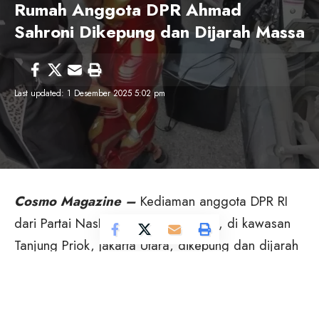
Rumah Anggota DPR Ahmad
Sahroni Dikepung dan Dijarah Massa
Last updated: 1 Desember 2025 5:02 pm
Cosmo Magazine –
Kediaman anggota DPR RI
dari Partai NasDem, Ahmad Sahroni, di kawasan
Tanjung Priok, Jakarta Utara, dikepung dan dijarah
oleh massa pada Sabtu (30/8/2025) siang.
Peristiwa ini terekam melalui siaran langsung di
akun TikTok
@cukupsatu_selamanya
dan telah