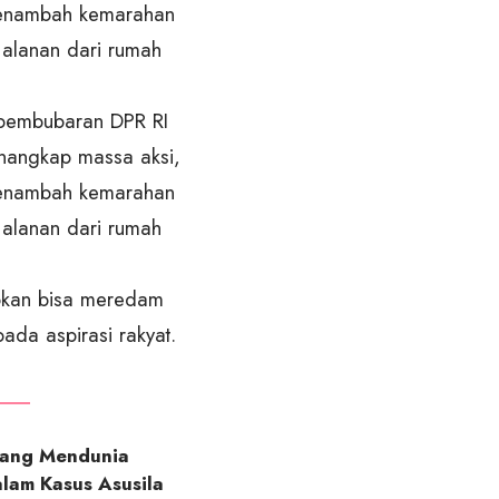
 menambah kemarahan
jalanan dari rumah
 pembubaran DPR RI
nangkap massa aksi,
 menambah kemarahan
jalanan dari rumah
pkan bisa meredam
ada aspirasi rakyat.
yang Mendunia
alam Kasus Asusila