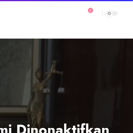
9
i Dinonaktifkan