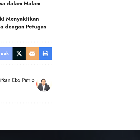
isa dalam Malam
ski Menyakitkan
ka dengan Petugas
book
fkan Eko Patrio