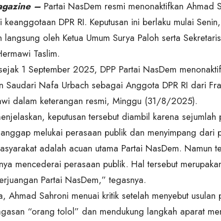
gazine –
Partai NasDem resmi menonaktifkan Ahmad 
i keanggotaan DPR RI. Keputusan ini berlaku mulai Seni
n langsung oleh Ketua Umum Surya Paloh serta Sekretaris 
ermawi Taslim.
 sejak 1 September 2025, DPP Partai NasDem menonakt
n Saudari Nafa Urbach sebagai Anggota DPR RI dari Fra
wi dalam keterangan resmi, Minggu (31/8/2025).
njelaskan, keputusan tersebut diambil karena sejumlah
dianggap melukai perasaan publik dan menyimpang dari p
masyarakat adalah acuan utama Partai NasDem. Namun t
nya mencederai perasaan publik. Hal tersebut merupak
erjuangan Partai NasDem,” tegasnya.
, Ahmad Sahroni menuai kritik setelah menyebut usulan
gasan “orang tolol” dan mendukung langkah aparat me