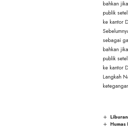
bahkan jik
publik set
ke kantor 
Sebelumnya
sebagai ga
bahkan jik
publik set
ke kantor 
Langkah N
ketegangan
Libura
Humas P