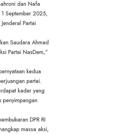
Sahroni dan Nafa
n, 1 September 2025,
Jenderal Partai
ifkan Saudara Ahmad
ksi Partai NasDem,”
 pernyataan kedua
erjuangan partai.
erdapat kader yang
an penyimpangan
 pembubaran DPR RI
nangkap massa aksi,