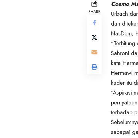
Cosmo Ma
SHARE
Urbach dar
dan diteke
NasDem, H
“Terhitung
Sahroni da
kata Herma
Hermawi me
kader itu 
“Aspirasi 
pernyataan
terhadap p
Sebelumnya
sebagai ga