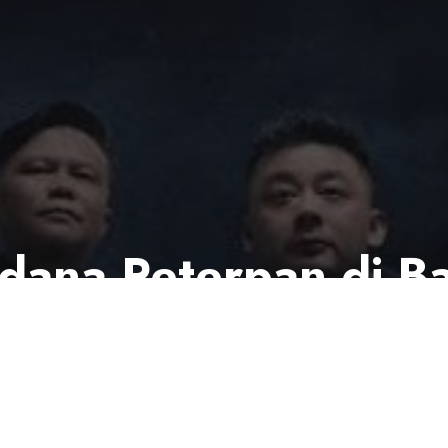
dana Peterpan di B
tuasi Tak Kondusif